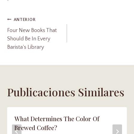
Navegación
ANTERIOR
Four New Books That
De
Should Be In Every
Barista’s Library
Entradas
Publicaciones Similares
What Determines The Color Of
Brewed Coffee?