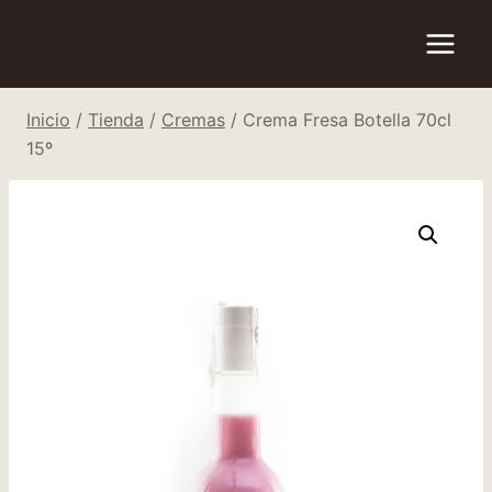
Saltar
al
contenido
Inicio
/
Tienda
/
Cremas
/
Crema Fresa Botella 70cl
15º