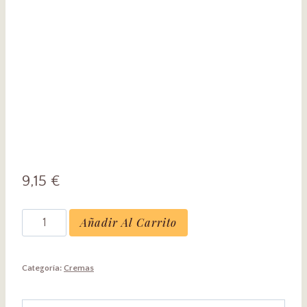
9,15
€
Crema
Añadir Al Carrito
Fresa
Botella
Categoría:
Cremas
70cl
15º