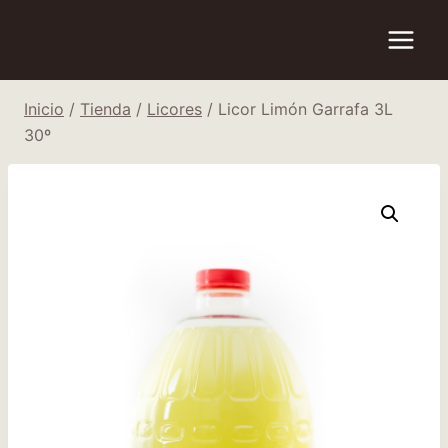
Saltar
al
contenido
Inicio
/
Tienda
/
Licores
/
Licor Limón Garrafa 3L
30º