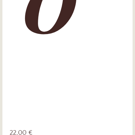
º
22,00
€